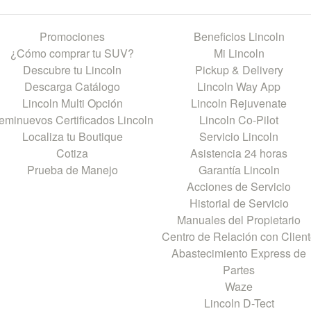
Promociones
Beneficios Lincoln
¿Cómo comprar tu SUV?
Mi Lincoln
Descubre tu Lincoln
Pickup & Delivery
Descarga Catálogo
Lincoln Way App
Lincoln Multi Opción
Lincoln Rejuvenate
eminuevos Certificados Lincoln
Lincoln Co-Pilot
Localiza tu Boutique
Servicio Lincoln
Cotiza
Asistencia 24 horas
Prueba de Manejo
Garantía Lincoln
Acciones de Servicio
Historial de Servicio
Manuales del Propietario
Centro de Relación con Clien
Abastecimiento Express de
Partes
Waze
Lincoln D-Tect