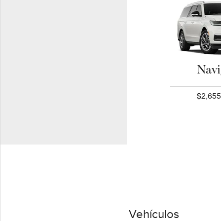
Navi
$2,655
Vehículos