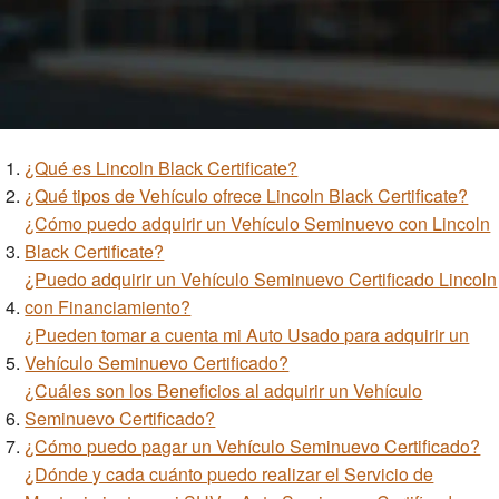
¿Qué es Lincoln Black Certificate?
¿Qué tipos de Vehículo ofrece Lincoln Black Certificate?
¿Cómo puedo adquirir un Vehículo Seminuevo con Lincoln
Black Certificate?
¿Puedo adquirir un Vehículo Seminuevo Certificado Lincoln
con Financiamiento?
¿Pueden tomar a cuenta mi Auto Usado para adquirir un
Vehículo Seminuevo Certificado?
¿Cuáles son los Beneficios al adquirir un Vehículo
Seminuevo Certificado?
¿Cómo puedo pagar un Vehículo Seminuevo Certificado?
¿Dónde y cada cuánto puedo realizar el Servicio de