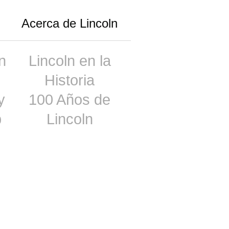
Acerca de Lincoln
n
Lincoln en la
Historia
y
100 Años de
p
Lincoln