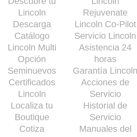
Descubre tu
Lincoln
Lincoln
Rejuvenate
Descarga
Lincoln Co-Pilot
Catálogo
Servicio Lincoln
Lincoln Multi
Asistencia 24
Opción
horas
Seminuevos
Garantía Lincol
Certificados
Acciones de
Lincoln
Servicio
Localiza tu
Historial de
Boutique
Servicio
Cotiza
Manuales del