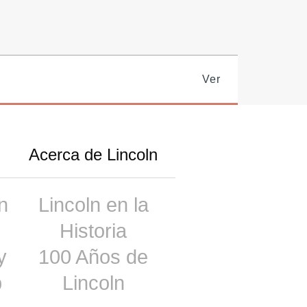
Ver
Acerca de Lincoln
n
Lincoln en la
Historia
y
100 Años de
p
Lincoln