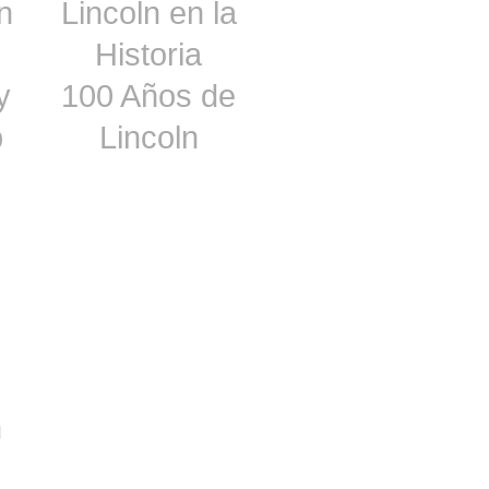
n
Lincoln en la
Historia
y
100 Años de
p
Lincoln
n