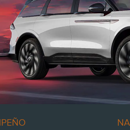
MPEÑO
NA