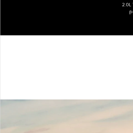
2.0L
(