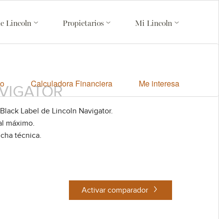
de Lincoln
Propietarios
Mi Lincoln
jo
Calculadora Financiera
Me interesa
AVIGATOR
 Black Label de Lincoln Navigator.
al máximo.
icha técnica.
Activar comparador