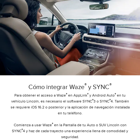
®
®
Cómo integrar Waze
y SYNC
®
®
®
Para obtener el acceso a Waze
en AppLink
y Android Auto
en tu
®
®
vehículo Lincoln, es necesario el software SYNC
3 o SYNC
4. También
se requiere iOS 16.2 o posterior y la aplicación de navegación instalada
en tu teléfono.
®
Comienza a usar Waze
en la Pantalla de tu Auto o SUV Lincoln con
®
SYNC
4 y haz de cada trayecto una experiencia llena de comodidad y
seguridad.