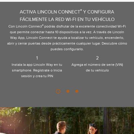
®
ACTIVA LINCOLN CONNECT
Y CONFIGURA
FÁCILMENTE LA RED WI-FI EN TU VEHÍCULO
®
Con Lincoln Connect
podrás disfrutar de la excelente conectividad Wi-Fi
que permite conectar hasta 10 dispositivos a la vez. A través de Lincoln
Way App, Lincoln Connect te ayuda a localizar tu vehículo, encenderlo,
abrir y cerrar puertas desde prácticamente cualquier lugar. Descubre cómo
puedes configurarlo.
1
2
so
Instala la app Lincoln Way en tu
Agrega el número de serie (VIN)
S
a
smartphone. Regístrate o Inicia
de tu vehículo
t
e
sesión y crea tu PIN