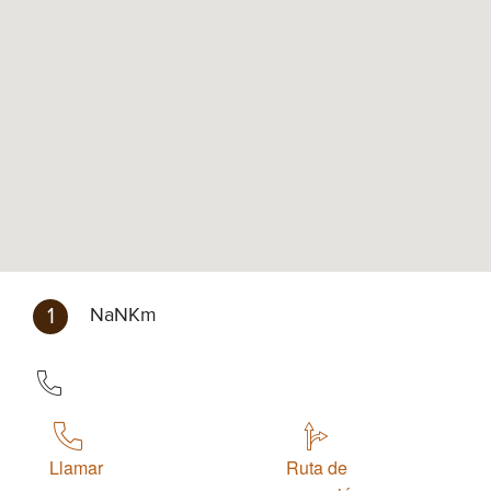
1
NaNKm
Llamar
Ruta de